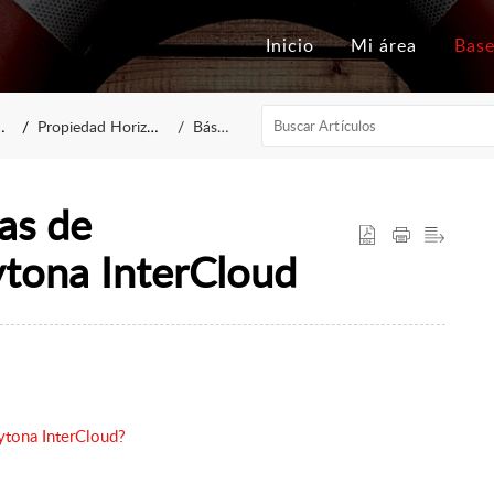
Inicio
Mi área
Propiedad Horizontal
Básico
as de
ytona InterCloud
ytona InterCloud?